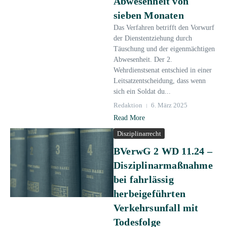
Abwesenheit von
sieben Monaten
Das Verfahren betrifft den Vorwurf
der Dienstentziehung durch
Täuschung und der eigenmächtigen
Abwesenheit. Der 2.
Wehrdienstsenat entschied in einer
Leitsatzentscheidung, dass wenn
sich ein Soldat du...
Redaktion
6. März 2025
Read More
Disziplinarrecht
BVerwG 2 WD 11.24 –
Disziplinarmaßnahme
bei fahrlässig
herbeigeführten
Verkehrsunfall mit
Todesfolge