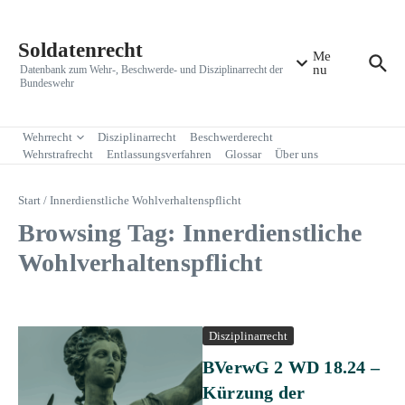
Zum Inhalt springen
Soldatenrecht
Me
nu
Datenbank zum Wehr-, Beschwerde- und Disziplinarrecht der
Bundeswehr
Wehrrecht
Disziplinarrecht
Beschwerderecht
Wehrstrafrecht
Entlassungsverfahren
Glossar
Über uns
Start
/
Innerdienstliche Wohlverhaltenspflicht
Browsing Tag: Innerdienstliche
Wohlverhaltenspflicht
Disziplinarrecht
BVerwG 2 WD 18.24 –
Kürzung der