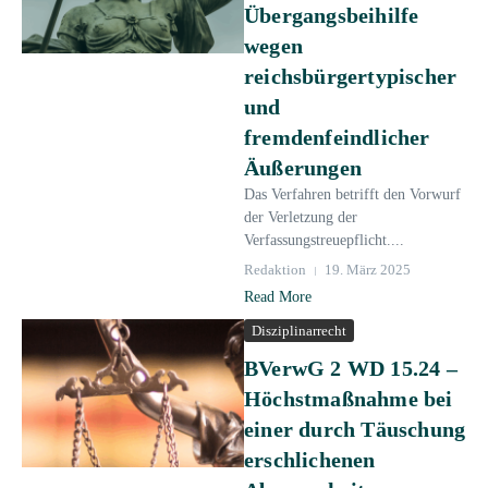
Übergangsbeihilfe
wegen
reichsbürgertypischer
und
fremdenfeindlicher
Äußerungen
Das Verfahren betrifft den Vorwurf
der Verletzung der
Verfassungstreuepflicht....
Redaktion
19. März 2025
Read More
Disziplinarrecht
BVerwG 2 WD 15.24 –
Höchstmaßnahme bei
einer durch Täuschung
erschlichenen