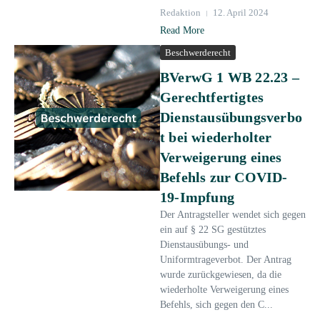
Redaktion
12. April 2024
Read More
Beschwerderecht
BVerwG 1 WB 22.23 –
Gerechtfertigtes
Dienstausübungsverbo
t bei wiederholter
Verweigerung eines
Befehls zur COVID-
19-Impfung
Der Antragsteller wendet sich gegen
ein auf § 22 SG gestütztes
Dienstausübungs- und
Uniformtrageverbot. Der Antrag
wurde zurückgewiesen, da die
wiederholte Verweigerung eines
Befehls, sich gegen den C...