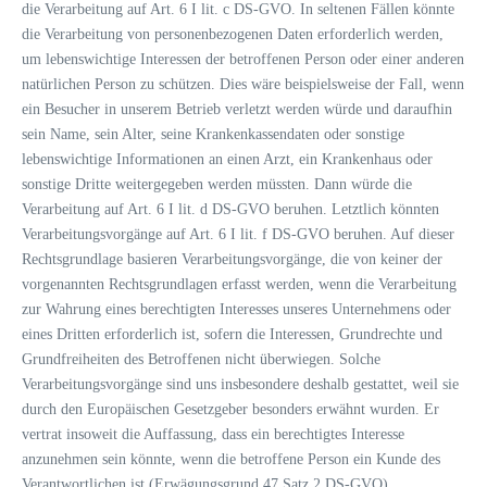
die Verarbeitung auf Art. 6 I lit. c DS-GVO. In seltenen Fällen könnte
die Verarbeitung von personenbezogenen Daten erforderlich werden,
um lebenswichtige Interessen der betroffenen Person oder einer anderen
natürlichen Person zu schützen. Dies wäre beispielsweise der Fall, wenn
ein Besucher in unserem Betrieb verletzt werden würde und daraufhin
sein Name, sein Alter, seine Krankenkassendaten oder sonstige
lebenswichtige Informationen an einen Arzt, ein Krankenhaus oder
sonstige Dritte weitergegeben werden müssten. Dann würde die
Verarbeitung auf Art. 6 I lit. d DS-GVO beruhen. Letztlich könnten
Verarbeitungsvorgänge auf Art. 6 I lit. f DS-GVO beruhen. Auf dieser
Rechtsgrundlage basieren Verarbeitungsvorgänge, die von keiner der
vorgenannten Rechtsgrundlagen erfasst werden, wenn die Verarbeitung
zur Wahrung eines berechtigten Interesses unseres Unternehmens oder
eines Dritten erforderlich ist, sofern die Interessen, Grundrechte und
Grundfreiheiten des Betroffenen nicht überwiegen. Solche
Verarbeitungsvorgänge sind uns insbesondere deshalb gestattet, weil sie
durch den Europäischen Gesetzgeber besonders erwähnt wurden. Er
vertrat insoweit die Auffassung, dass ein berechtigtes Interesse
anzunehmen sein könnte, wenn die betroffene Person ein Kunde des
Verantwortlichen ist (Erwägungsgrund 47 Satz 2 DS-GVO).