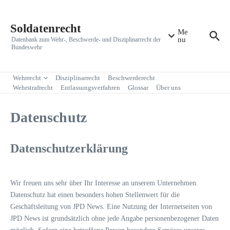
Zum Inhalt springen
Soldatenrecht
Me
nu
Datenbank zum Wehr-, Beschwerde- und Disziplinarrecht der
Bundeswehr
Wehrrecht
Disziplinarrecht
Beschwerderecht
Wehrstrafrecht
Entlassungsverfahren
Glossar
Über uns
Datenschutz
Datenschutzerklärung
Wir freuen uns sehr über Ihr Interesse an unserem Unternehmen.
Datenschutz hat einen besonders hohen Stellenwert für die
Geschäftsleitung von JPD News. Eine Nutzung der Internetseiten von
JPD News ist grundsätzlich ohne jede Angabe personenbezogener Daten