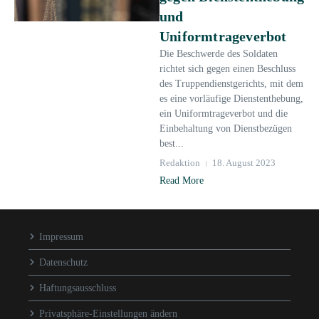
und
Uniformtrageverbot
Die Beschwerde des Soldaten
richtet sich gegen einen Beschluss
des Truppendienstgerichts, mit dem
es eine vorläufige Dienstenthebung,
ein Uniformtrageverbot und die
Einbehaltung von Dienstbezügen
best...
Redaktion
18. August 2023
Read More
Impressum
Datenschutz
Haftungsausschluss
Privatsphäre-Einstellungen ändern