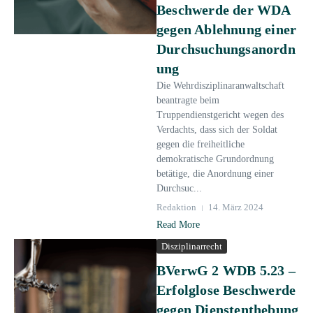
Beschwerde der WDA
gegen Ablehnung einer
Durchsuchungsanordn
ung
Die Wehrdisziplinaranwaltschaft
beantragte beim
Truppendienstgericht wegen des
Verdachts, dass sich der Soldat
gegen die freiheitliche
demokratische Grundordnung
betätige, die Anordnung einer
Durchsuc...
Redaktion
14. März 2024
Read More
Disziplinarrecht
BVerwG 2 WDB 5.23 –
Erfolglose Beschwerde
gegen Dienstenthebung