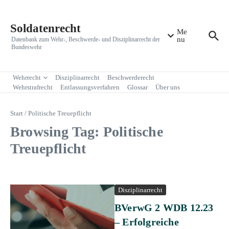
Zum Inhalt springen
Soldatenrecht
Me
nu
Datenbank zum Wehr-, Beschwerde- und Disziplinarrecht der
Bundeswehr
Wehrrecht
Disziplinarrecht
Beschwerderecht
Wehrstrafrecht
Entlassungsverfahren
Glossar
Über uns
Start
/
Politische Treuepflicht
Browsing Tag: Politische
Treuepflicht
Disziplinarrecht
BVerwG 2 WDB 12.23
– Erfolgreiche