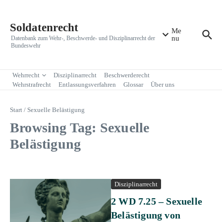
Zum Inhalt springen
Soldatenrecht
Me
nu
Datenbank zum Wehr-, Beschwerde- und Disziplinarrecht der
Bundeswehr
Wehrrecht
Disziplinarrecht
Beschwerderecht
Wehrstrafrecht
Entlassungsverfahren
Glossar
Über uns
Start
/
Sexuelle Belästigung
Browsing Tag: Sexuelle
Belästigung
Disziplinarrecht
2 WD 7.25 – Sexuelle
Belästigung von