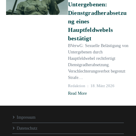
Untergebenen:
Dienstgradherabsetzu
ng eines
Hauptfeldwebels
bestätigt
BVerwG: Sexuelle Belästigung von
Untergebenen durch
Hauptfeldwebel rechtfertigt
Dienstgradherabsetzung.
Verschlechterungsverbot begrenzt
Strafe....
Redaktion
18. März 2026
Read More
Impressum
Datenschutz