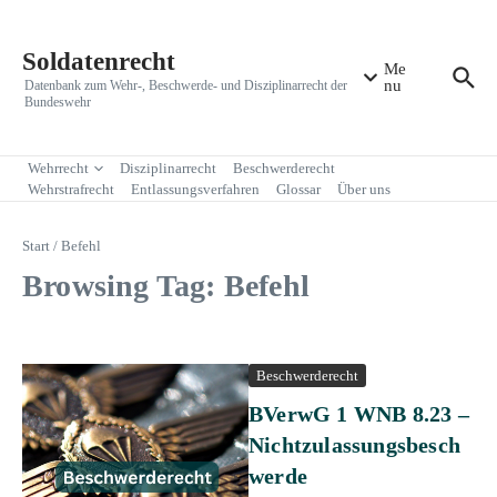
Zum Inhalt springen
Soldatenrecht
Me
nu
Datenbank zum Wehr-, Beschwerde- und Disziplinarrecht der
Bundeswehr
Wehrrecht
Disziplinarrecht
Beschwerderecht
Wehrstrafrecht
Entlassungsverfahren
Glossar
Über uns
Start
/
Befehl
Browsing Tag: Befehl
Beschwerderecht
BVerwG 1 WNB 8.23 –
Nichtzulassungsbesch
werde