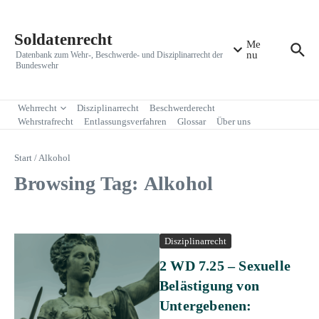
Zum Inhalt springen
Soldatenrecht
Me
nu
Datenbank zum Wehr-, Beschwerde- und Disziplinarrecht der
Bundeswehr
Wehrrecht
Disziplinarrecht
Beschwerderecht
Wehrstrafrecht
Entlassungsverfahren
Glossar
Über uns
Start
/
Alkohol
Browsing Tag: Alkohol
Disziplinarrecht
2 WD 7.25 – Sexuelle
Belästigung von
Untergebenen: