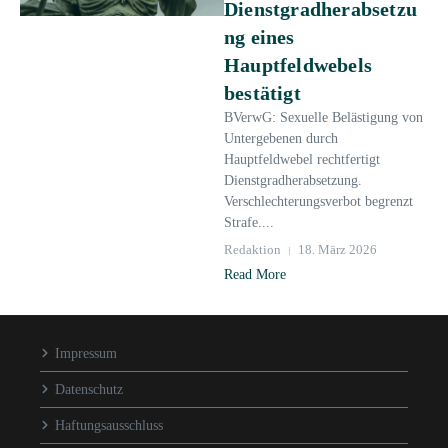
Dienstgradherabsetzu
ng eines
Hauptfeldwebels
bestätigt
BVerwG: Sexuelle Belästigung von
Untergebenen durch
Hauptfeldwebel rechtfertigt
Dienstgradherabsetzung.
Verschlechterungsverbot begrenzt
Strafe....
Redaktion
18. März 2026
Read More
Impressum
Datenschutz
Haftungsausschluss