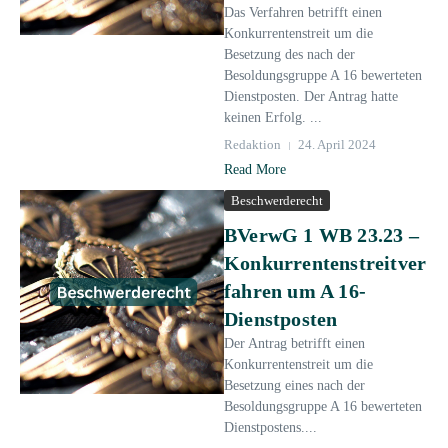
Das Verfahren betrifft einen
Konkurrentenstreit um die
Besetzung des nach der
Besoldungsgruppe A 16 bewerteten
Dienstposten. Der Antrag hatte
keinen Erfolg. ...
Redaktion
24. April 2024
Read More
Beschwerderecht
BVerwG 1 WB 23.23 –
Konkurrentenstreitver
fahren um A 16-
Dienstposten
Der Antrag betrifft einen
Konkurrentenstreit um die
Besetzung eines nach der
Besoldungsgruppe A 16 bewerteten
Dienstpostens....