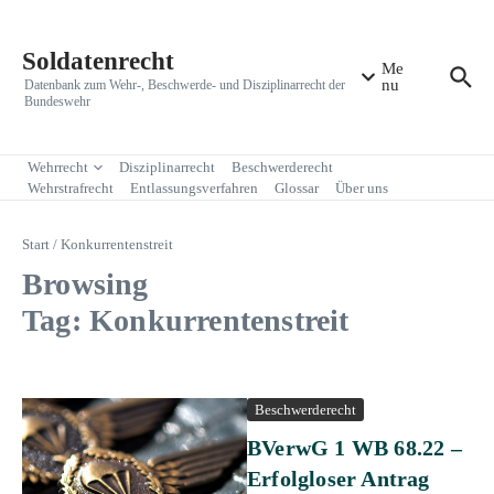
Zum Inhalt springen
Soldatenrecht
Me
nu
Datenbank zum Wehr-, Beschwerde- und Disziplinarrecht der
Bundeswehr
Wehrrecht
Disziplinarrecht
Beschwerderecht
Wehrstrafrecht
Entlassungsverfahren
Glossar
Über uns
Start
/
Konkurrentenstreit
Browsing
Tag: Konkurrentenstreit
Beschwerderecht
BVerwG 1 WB 68.22 –
Erfolgloser Antrag