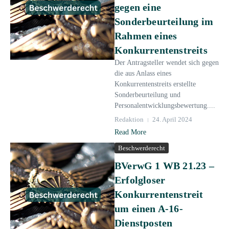
gegen eine
Sonderbeurteilung im
Rahmen eines
Konkurrentenstreits
Der Antragsteller wendet sich gegen
die aus Anlass eines
Konkurrentenstreits erstellte
Sonderbeurteilung und
Personalentwicklungsbewertung....
Redaktion
24. April 2024
Read More
Beschwerderecht
BVerwG 1 WB 21.23 –
Erfolgloser
Konkurrentenstreit
um einen A-16-
Dienstposten