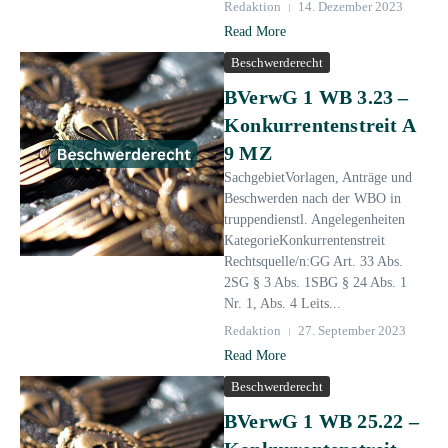
Redaktion
14. Dezember 2023
Read More
Beschwerderecht
BVerwG 1 WB 3.23 –
Konkurrentenstreit A
9 MZ
SachgebietVorlagen, Anträge und
Beschwerden nach der WBO in
truppendienstl. Angelegenheiten
KategorieKonkurrentenstreit
Rechtsquelle/n:GG Art. 33 Abs.
2SG § 3 Abs. 1SBG § 24 Abs. 1
Nr. 1, Abs. 4 Leits...
Redaktion
27. September 2023
Read More
Beschwerderecht
BVerwG 1 WB 25.22 –