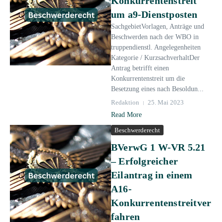
Konkurrentenstreit
um a9-Dienstposten
SachgebietVorlagen, Anträge und
Beschwerden nach der WBO in
truppendienstl. Angelegenheiten
Kategorie / KurzsachverhaltDer
Antrag betrifft einen
Konkurrentenstreit um die
Besetzung eines nach Besoldun...
Redaktion
25. Mai 2023
Read More
Beschwerderecht
BVerwG 1 W-VR 5.21
– Erfolgreicher
Eilantrag in einem
A16-
Konkurrentenstreitver
fahren