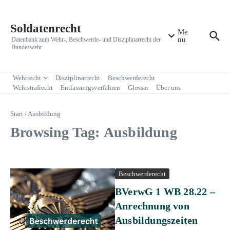
Zum Inhalt springen
Soldatenrecht
Me
nu
Datenbank zum Wehr-, Beschwerde- und Disziplinarrecht der
Bundeswehr
Wehrrecht
Disziplinarrecht
Beschwerderecht
Wehrstrafrecht
Entlassungsverfahren
Glossar
Über uns
Start
/
Ausbildung
Browsing Tag: Ausbildung
Beschwerderecht
BVerwG 1 WB 28.22 –
Anrechnung von
Ausbildungszeiten